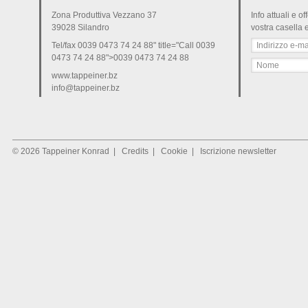
Zona Produttiva Vezzano 37
Info attuali e o
39028 Silandro
vostra casella 
Tel/fax
0039 0473 74 24 88
" title="Call
0039
0473 74 24 88
">
0039 0473 74 24 88
www.tappeiner.bz
info@tappeiner.bz
© 2026 Tappeiner Konrad
|
Credits
|
Cookie
|
Iscrizione newsletter