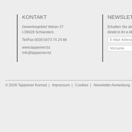
KONTAKT
NEWSLE
Gewerbegebiet Vetzan 37
Erhalten Sie ak
I-39028 Schlanders
direkt in Ihr e-
Tel/Fax
0039 0473 74 24 88
www.tappeiner.bz
info@tappeiner.bz
© 2026 Tappeiner Konrad
|
Impressum
|
Cookies
|
Newsletter Anmeldung