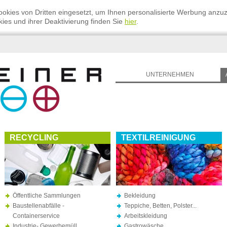
okies von Dritten eingesetzt, um Ihnen personalisierte Werbung anzu
ies und ihrer Deaktivierung finden Sie
hier
.
UNTERNEHMEN
RECYCLING
TEXTILREINIGUNG
Öffentliche Sammlungen
Bekleidung
Baustellenabfälle -
Teppiche, Betten, Polster...
Containerservice
Arbeitskleidung
Industrie- Gewerbemüll
Gastrowäsche