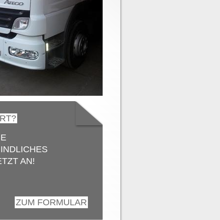
ERT?
IE
INDLICHES
TZT AN!
ZUM FORMULAR