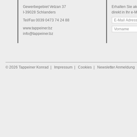
Gewerbegebiet Vetzan 37
Erhalten Sie ak
I-39028 Schlanders
direkt in Ihr e-
Tel/Fax
0039 0473 74 24 88
www.tappeiner.bz
info@tappeiner.bz
© 2026 Tappeiner Konrad
|
Impressum
|
Cookies
|
Newsletter Anmeldung