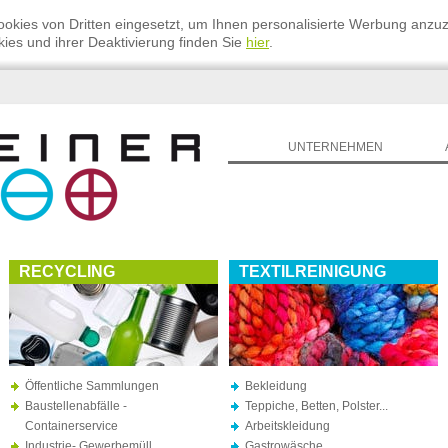
okies von Dritten eingesetzt, um Ihnen personalisierte Werbung anzu
ies und ihrer Deaktivierung finden Sie
hier
.
UNTERNEHMEN
RECYCLING
TEXTILREINIGUNG
Öffentliche Sammlungen
Bekleidung
Baustellenabfälle -
Teppiche, Betten, Polster...
Containerservice
Arbeitskleidung
Industrie- Gewerbemüll
Gastrowäsche