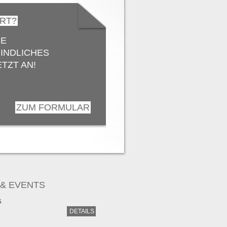
ERT?
IE
INDLICHES
TZT AN!
ZUM FORMULAR
& EVENTS
5
DETAILS