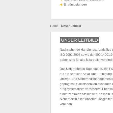
Entrümpelungen
Home
Unser Leitbild
UNSER LEITBILD
Nachstehende Handlungsgrundsätze u
ISO 9001:2008 sowie der ISO 14001:2
gaben sind für alle Mitarbeiter verbindl
Das Unternehmen Tappeiner ist ein Fam
auf die Bereiche Abfall und Reinigung k
Umwelt- und Sicherheitsmanagementsy
geprägtes Qualitätsdenken ausbauen un
rung systematisch verbessern. Ebenso
einen zentralen Stellenwert, deshalb is
Sicherheit in allen unseren Tätigkeite
vereinen.