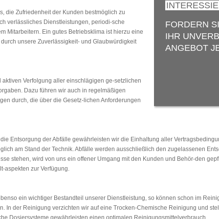
INTERESSI
, die Zufriedenheit der Kunden bestmöglich zu
ch verlässliches Dienstleistungen, periodi-sche
FORDERN S
Mitarbeitern. Ein gutes Betriebsklima ist hierzu eine
IHR UNVERB
s durch unsere Zuverlässigkeit- und Glaubwürdigkeit
ANGEBOT JE
d aktiven Verfolgung aller einschlägigen ge-setzlichen
orgaben. Dazu führen wir auch in regelmäßigen
gen durch, die über die Gesetz-lichen Anforderungen
 die Entsorgung der Abfälle gewährleisten wir die Einhaltung aller Vertragsbeding
 möglich am Stand der Technik. Abfälle werden ausschließlich den zugelassenen En
resse stehen, wird von uns ein offener Umgang mit den Kunden und Behör-den gepfleg
t-aspekten zur Verfügung.
enso ein wichtiger Bestandteil unserer Dienstleistung, so können schon im Rein
 In der Reinigung verzichten wir auf eine Trocken-Chemische Reinigung und stel
che Dosiersysteme gewährleisten einen optimalen Reinigungsmittelverbrauch.