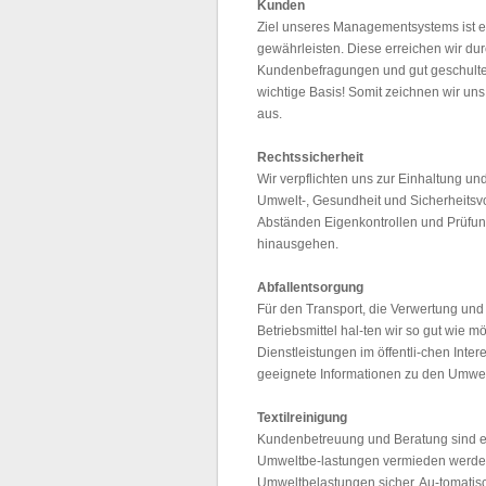
Kunden
Ziel unseres Managementsystems ist es
gewährleisten. Diese erreichen wir dur
Kundenbefragungen und gut geschultem 
wichtige Basis! Somit zeichnen wir un
aus.
Rechtssicherheit
Wir verpflichten uns zur Einhaltung un
Umwelt-, Gesundheit und Sicherheitsv
Abständen Eigenkontrollen und Prüfun
hinausgehen.
Abfallentsorgung
Für den Transport, die Verwertung und
Betriebsmittel hal-ten wir so gut wie
Dienstleistungen im öffentli-chen Inte
geeignete Informationen zu den Umwel
Textilreinigung
Kundenbetreuung und Beratung sind eb
Umweltbe-lastungen vermieden werden.
Umweltbelastungen sicher. Au-tomatis