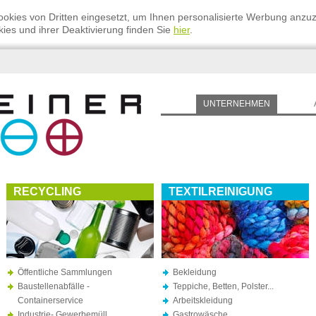
okies von Dritten eingesetzt, um Ihnen personalisierte Werbung anzu
ies und ihrer Deaktivierung finden Sie
hier
.
UNTERNEHMEN
RECYCLING
TEXTILREINIGUNG
Öffentliche Sammlungen
Bekleidung
Baustellenabfälle -
Teppiche, Betten, Polster...
Containerservice
Arbeitskleidung
Industrie- Gewerbemüll
Gastrowäsche