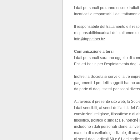
I dati personali potranno essere trattat
incaricati o responsabili del trattament
Il responsabile del trattamento è il res
responsabili/incaricati del trattamento 
info@tappeiner.bz
.
Comunicazione a terzi
I dati personali saranno oggetto di co
Enti ed Istituti per l’espletamento degli 
Inoltre, la Società si serve di altre imp
pagamenti. I predetti soggetti hanno acc
da parte di degli stessi per scopi diver
Attraverso il presente sito web, la Soci
I dati sensibili, ai sensi dell’art. 4 del
convinzioni religiose, filosofiche o di a
filosofico, politico o sindacale, nonché i
includono i dati personali idonei a rive
materia di casellario giudiziale, di ana
ai sensi degli articoli 60 e 61 del codi