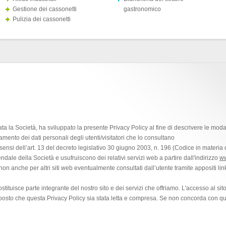
Gestione dei cassonetti
gastronomico
Pulizia dei cassonetti
 la Società, ha sviluppato la presente Privacy Policy al fine di descrivere le modali
attamento dei dati personali degli utenti/visitatori che lo consultano
 sensi dell’art. 13 del decreto legislativo 30 giugno 2003, n. 196 (Codice in materia d
ndale della Società e usufruiscono dei relativi servizi web a partire dall'indirizzo
ww
non anche per altri siti web eventualmente consultati dall’utente tramite appositi lin
tituisce parte integrante del nostro sito e dei servizi che offriamo. L'accesso al sito
pposto che questa Privacy Policy sia stata letta e compresa. Se non concorda con q