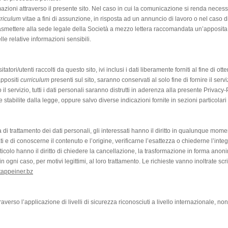
mazioni attraverso il presente sito. Nel caso in cui la comunicazione si renda nec
rriculum
vitae a fini di assunzione, in risposta ad un annuncio di lavoro o nel caso 
 trasmettere alla sede legale della Società a mezzo lettera raccomandata un’apposit
lle relative informazioni sensibili.
tatori/utenti raccolti da questo sito, ivi inclusi i dati liberamente forniti al fine di ot
appositi
curriculum
presenti sul sito, saranno conservati al solo fine di fornire il serv
l servizio, tutti i dati personali saranno distrutti in aderenza alla presente Privacy-
 stabilite dalla legge, oppure salvo diverse indicazioni fornite in sezioni particolari
ia di trattamento dei dati personali, gli interessati hanno il diritto in qualunque mom
 e di conoscerne il contenuto e l’origine, verificarne l’esattezza o chiederne l’int
icolo hanno il diritto di chiedere la cancellazione, la trasformazione in forma anonima
 ogni caso, per motivi legittimi, al loro trattamento. Le richieste vanno inoltrate scr
tappeiner.bz
raverso l’applicazione di livelli di sicurezza riconosciuti a livello internazionale, 