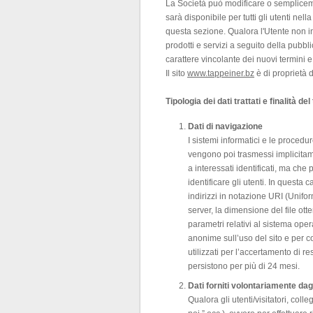
La Società può modificare o semplicemen
sarà disponibile per tutti gli utenti ne
questa sezione. Qualora l'Utente non int
prodotti e servizi a seguito della pub
carattere vincolante dei nuovi termini e
Il sito
www.tappeiner.bz
è di proprietà 
Tipologia dei dati trattati e finalità de
Dati di navigazione
I sistemi informatici e le proced
vengono poi trasmessi implicitame
a interessati identificati, ma che
identificare gli utenti. In questa c
indirizzi in notazione URI (Uniform
server, la dimensione del file otte
parametri relativi al sistema opera
anonime sull’uso del sito e per 
utilizzati per l’accertamento di re
persistono per più di 24 mesi.
Dati forniti volontariamente dagli
Qualora gli utenti/visitatori, coll