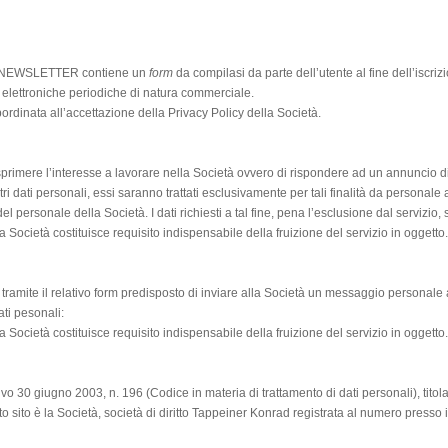
one NEWSLETTER contiene un
form
da compilasi da parte dell’utente al fine dell’iscriz
 elettroniche periodiche di natura commerciale.
ubordinata all’accettazione della Privacy Policy della Società.
esprimere l’interesse a lavorare nella Società ovvero di rispondere ad un annuncio d
tri dati personali, essi saranno trattati esclusivamente per tali finalità da persona
 personale della Società. I dati richiesti a tal fine, pena l’esclusione dal servizio, 
a Società costituisce requisito indispensabile della fruizione del servizio in oggetto.
tramite il relativo form predisposto di inviare alla Società un messaggio personale a
ati pesonali:
a Società costituisce requisito indispensabile della fruizione del servizio in oggetto.
tivo 30 giugno 2003, n. 196 (Codice in materia di trattamento di dati personali), titol
 sito è la Società, società di diritto Tappeiner Konrad registrata al numero presso i