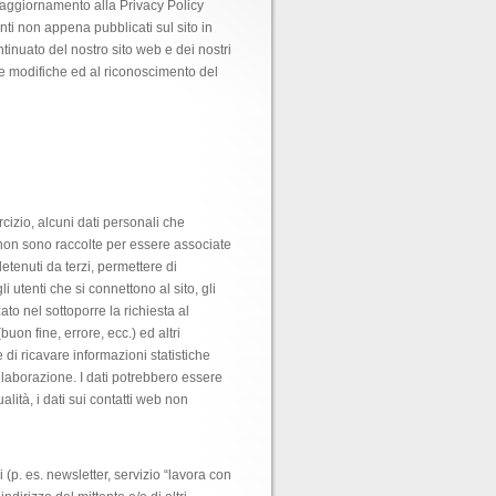
o aggiornamento alla Privacy Policy
nti non appena pubblicati sul sito in
ntinuato del nostro sito web e dei nostri
le modifiche ed al riconoscimento del
cizio, alcuni dati personali che
 non sono raccolte per essere associate
etenuti da terzi, permettere di
li utenti che si connettono al sito, gli
zato nel sottoporre la richiesta al
buon fine, errore, ecc.) ed altri
e di ricavare informazioni statistiche
laborazione. I dati potrebbero essere
alità, i dati sui contatti web non
 (p. es. newsletter, servizio “lavora con