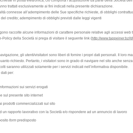
richieste in posta elettronica, ciò comporta l’acquisizione da parte della Società dell’i
nno trattati esclusivamente ai fini indicati nella presente dichiarazione.
nalità connesse all’adempimento delle Sue specifiche richieste, di obblighi contrattuali
 del credito; adempimento di obblighi previsti dalle leggi vigenti
gono raccolte alcune informazioni di carattere personale relative agli accessi web tr
Policy della Società si prega di visitare il seguente link (
http://www.tappeiner.bz/it
navigazione, gli utenti/visitatori sono liberi di fornire i propri dati personali. Il lo
uanto richiesto. Pertanto, i visitatori sono in grado di navigare nel sito anche senza
colti saranno utilizzati solamente per i servizi indicati nell’informativa disponibile.
 dati per:
informazioni sui servizi erogati
e sul presente sito internet
ai prodotti commercializzati sul sito
ad un rapporto lavorativo con la Società e/o rispondere ad un annuncio di lavoro
posito
form
predisposto