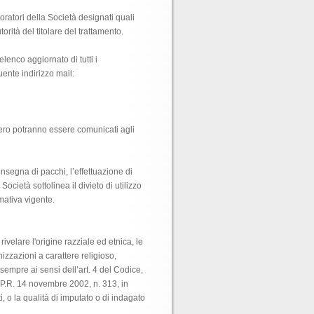
boratori della Società designati quali
orità del titolare del trattamento.
lenco aggiornato di tutti i
uente indirizzo mail:
vero potranno essere comunicati agli
onsegna di pacchi, l’effettuazione di
cietà sottolinea il divieto di utilizzo
mativa vigente.
rivelare l'origine razziale ed etnica, le
nizzazioni a carattere religioso,
, sempre ai sensi dell’art. 4 del Codice,
 D.P.R. 14 novembre 2002, n. 313, in
, o la qualità di imputato o di indagato