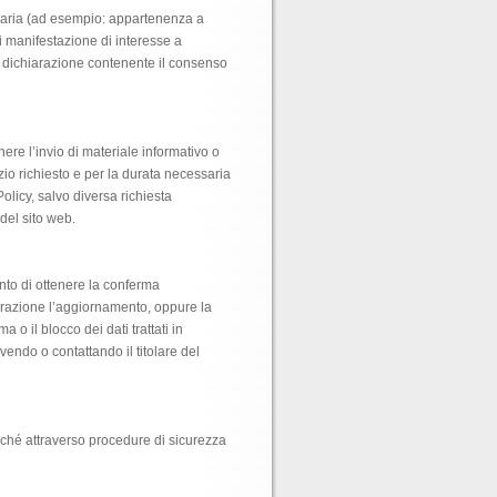
essaria (ad esempio: appartenenza a
di manifestazione di interesse a
a dichiarazione contenente il consenso
tenere l’invio di materiale informativo o
izio richiesto e per la durata necessaria
Policy, salvo diversa richiesta
 del sito web.
ento di ottenere la conferma
egrazione l’aggiornamento, oppure la
 o il blocco dei dati trattati in
ivendo o contattando il titolare del
nonché attraverso procedure di sicurezza