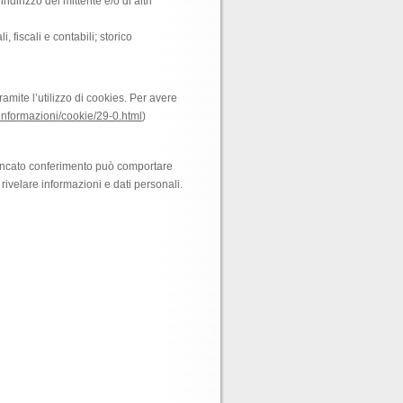
ndirizzo del mittente e/o di altri
, fiscali e contabili; storico
amite l’utilizzo di cookies. Per avere
/informazioni/cookie/29-0.html
)
ro mancato conferimento può comportare
 rivelare informazioni e dati personali.