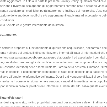
te aggiornare, in tutto o in parte la presente Privacy Policy. Qualsiasi modifica 
lla sezione Privacy del sito appena gli aggiornamenti saranno attivi e saranno vincola
enda accettare tali modifiche, potrà interrompere l'utilizzo del nostro sito. L'uso co
blicazione delle suddette modifiche e/o aggiornamenti equivarrà ad accettazione del
 condizioni.
della Società ed è gestito interamente dalla stessa.
l trattamento:
ure software preposte al funzionamento di questo sito acquisiscono, nel normale eser
nte nell’uso dei protocolli di comunicazione Internet. Si tratta di informazioni che
 per loro stessa natura potrebbero, attraverso elaborazioni ed associazioni con dati d
ategoria di dati rientrano gli indirizzi IP o i nomi a dominio dei computer utilizzati dag
 Resource Identifier) delle risorse richieste, l’orario della richiesta, il metodo utiliz
nuto in risposta, il codice numerico indicante lo stato della risposta data dal server (
tivo e all’ambiente informatico dell’utente. Questi dati vengono utilizzati al solo fin
controllarne il corretto funzionamento e vengono cancellati immediatamente dopo l’e
sponsabilità in caso di ipotetici reati informatici ai danni del sito: salva questa eventu
 utenti/visitatori
egandosi a questo sito, inviino propri dati personali per accedere a determinati servizi