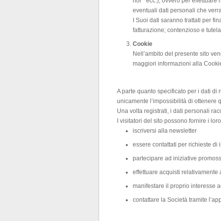
noi ” ecc.), ovvero per effettuare 
eventuali dati personali che verra
I Suoi dati saranno trattati per fi
fatturazione; contenzioso e tutela
Cookie
Nell’ambito del presente sito ven
maggiori informazioni alla Cookie-
A parte quanto specificato per i dati di 
unicamente l’impossibilità di ottenere q
Una volta registrati, i dati personali rac
I visitatori del sito possono fornire i loro
iscriversi alla newsletter
essere contattati per richieste di 
partecipare ad iniziative promoss
effettuare acquisti relativamente 
manifestare il proprio interesse 
contattare la Società tramite l’ap