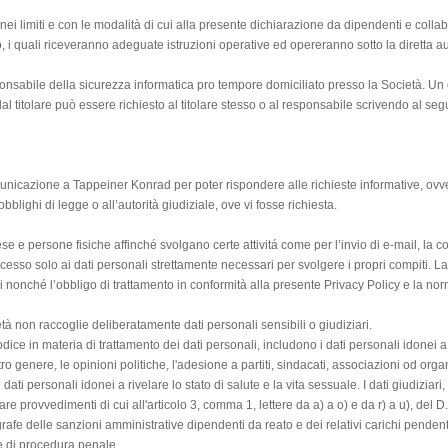
i nei limiti e con le modalità di cui alla presente dichiarazione da dipendenti e colla
o, i quali riceveranno adeguate istruzioni operative ed opereranno sotto la diretta aut
ponsabile della sicurezza informatica pro tempore domiciliato presso la Società. Un e
dal titolare può essere richiesto al titolare stesso o al responsabile scrivendo al seg
municazione a Tappeiner Konrad per poter rispondere alle richieste informative, ov
obblighi di legge o all’autorità giudiziale, ove vi fosse richiesta.
rese e persone fisiche affinché svolgano certe attivitá come per l’invio di e-mail, la c
esso solo ai dati personali strettamente necessari per svolgere i propri compiti. La So
si nonché l’obbligo di trattamento in conformità alla presente Privacy Policy e la nor
età non raccoglie deliberatamente dati personali sensibili o giudiziari.
 Codice in materia di trattamento dei dati personali, includono i dati personali idonei a 
ltro genere, le opinioni politiche, l'adesione a partiti, sindacati, associazioni od orga
 dati personali idonei a rivelare lo stato di salute e la vita sessuale. I dati giudiziari
lare provvedimenti di cui all'articolo 3, comma 1, lettere da a) a o) e da r) a u), del
grafe delle sanzioni amministrative dipendenti da reato e dei relativi carichi pendenti
ce di procedura penale.