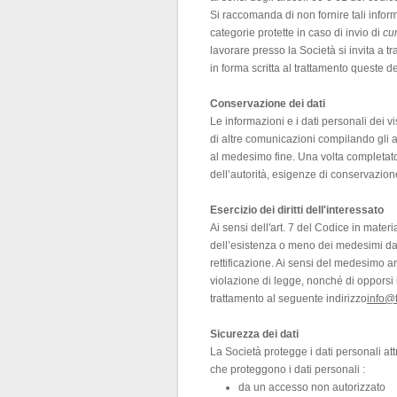
Si raccomanda di non fornire tali infor
categorie protette in caso di invio di
cu
lavorare presso la Società si invita a
in forma scritta al trattamento queste de
Conservazione dei dati
Le informazioni e i dati personali dei visi
di altre comunicazioni compilando gli 
al medesimo fine. Una volta completato i
dell’autorità, esigenze di conservazione
Esercizio dei diritti dell'interessato
Ai sensi dell'art. 7 del Codice in mater
dell’esistenza o meno dei medesimi dati
rettificazione. Ai sensi del medesimo art
violazione di legge, nonché di opporsi in
trattamento al seguente indirizzo
info@
Sicurezza dei dati
La Società protegge i dati personali att
che proteggono i dati personali :
da un accesso non autorizzato