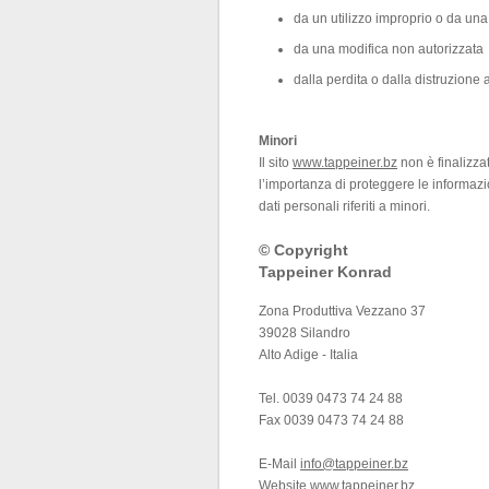
da un utilizzo improprio o da una
da una modifica non autorizzata
dalla perdita o dalla distruzione 
Minori
Il sito
www.tappeiner.bz
non è finalizzat
l’importanza di proteggere le informaz
dati personali riferiti a minori.
© Copyright
Tappeiner Konrad
Zona Produttiva Vezzano 37
39028 Silandro
Alto Adige - Italia
Tel. 0039 0473 74 24 88
Fax 0039 0473 74 24 88
E-Mail
info@tappeiner.bz
Website
www.tappeiner.bz